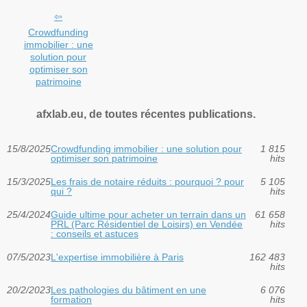
Crowdfunding
immobilier : une
solution pour
optimiser son
patrimoine
afxlab.eu, de toutes récentes publications.
15/8/2025
Crowdfunding immobilier : une solution pour
1 815
optimiser son patrimoine
hits
15/3/2025
Les frais de notaire réduits : pourquoi ? pour
5 105
qui ?
hits
25/4/2024
Guide ultime pour acheter un terrain dans un
61 658
PRL (Parc Résidentiel de Loisirs) en Vendée
hits
: conseils et astuces
07/5/2023
L'expertise immobilière à Paris
162 483
hits
20/2/2023
Les pathologies du bâtiment en une
6 076
formation
hits