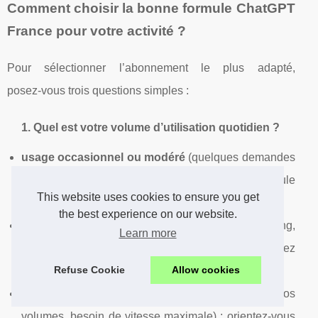
Comment choisir la bonne formule ChatGPT
France pour votre activité ?
Pour sélectionner l’abonnement le plus adapté,
posez‑vous trois questions simples :
1. Quel est votre volume d’utilisation quotidien ?
usage occasionnel ou modéré
(quelques demandes
par jour, rédaction basique, synthèses) : la formule
This website uses cookies to ensure you get
ChatGPT 4
est souvent suffisante ;
the best experience on our website.
usage régulier et varié
(contenus marketing,
Learn more
réponses clients, recherche web, images) : privilégiez
Refuse Cookie
Allow cookies
ChatGPT 4 Maxi
;
usage intensif et avancé
(analyses complexes, gros
volumes, besoin de vitesse maximale) : orientez‑vous