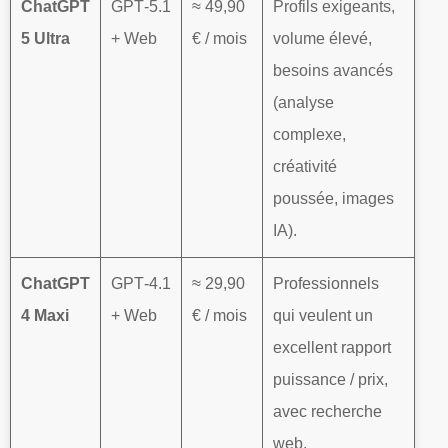
ChatGPT
GPT‑5.1
≈ 49,90
Profils exigeants,
5 Ultra
+ Web
€ / mois
volume élevé,
besoins avancés
(analyse
complexe,
créativité
poussée, images
IA).
ChatGPT
GPT‑4.1
≈ 29,90
Professionnels
4 Maxi
+ Web
€ / mois
qui veulent un
excellent rapport
puissance / prix,
avec recherche
web.