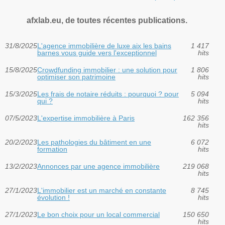
afxlab.eu, de toutes récentes publications.
31/8/2025
L'agence immobilière de luxe aix les bains
1 417
barnes vous guide vers l'exceptionnel
hits
15/8/2025
Crowdfunding immobilier : une solution pour
1 806
optimiser son patrimoine
hits
15/3/2025
Les frais de notaire réduits : pourquoi ? pour
5 094
qui ?
hits
07/5/2023
L'expertise immobilière à Paris
162 356
hits
20/2/2023
Les pathologies du bâtiment en une
6 072
formation
hits
13/2/2023
Annonces par une agence immobilière
219 068
hits
27/1/2023
L'immobilier est un marché en constante
8 745
évolution !
hits
27/1/2023
Le bon choix pour un local commercial
150 650
hits