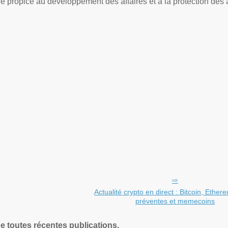
 propice au développement des affaires et à la protection des a
Actualité crypto en direct : Bitcoin, Ether
préventes et memecoins
de toutes récentes publications.