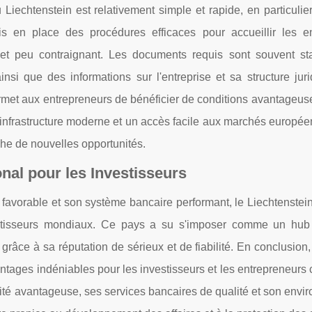
iechtenstein est relativement simple et rapide, en particulie
mis en place des procédures efficaces pour accueillir les en
e et peu contraignant. Les documents requis sont souvent st
insi que des informations sur l'entreprise et sa structure jur
rmet aux entrepreneurs de bénéficier de conditions avantageuse
ne infrastructure moderne et un accès facile aux marchés europée
che de nouvelles opportunités.
onal pour les Investisseurs
e favorable et son système bancaire performant, le Liechtenstei
estisseurs mondiaux. Ce pays a su s'imposer comme un hub 
 grâce à sa réputation de sérieux et de fiabilité. En conclusion,
tages indéniables pour les investisseurs et les entrepreneurs
calité avantageuse, ses services bancaires de qualité et son env