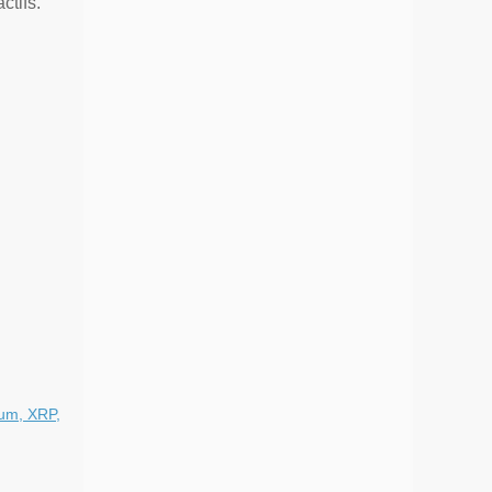
ctifs.
eum, XRP,