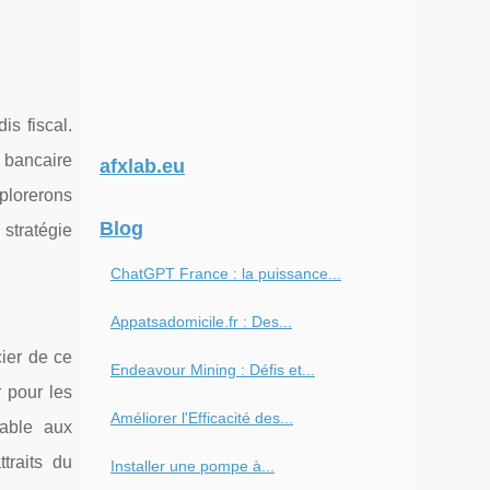
is fiscal.
 bancaire
afxlab.eu
xplorerons
Blog
stratégie
ChatGPT France : la puissance...
Appatsadomicile.fr : Des...
ier de ce
Endeavour Mining : Défis et...
 pour les
Améliorer l'Efficacité des...
rable aux
ttraits du
Installer une pompe à...