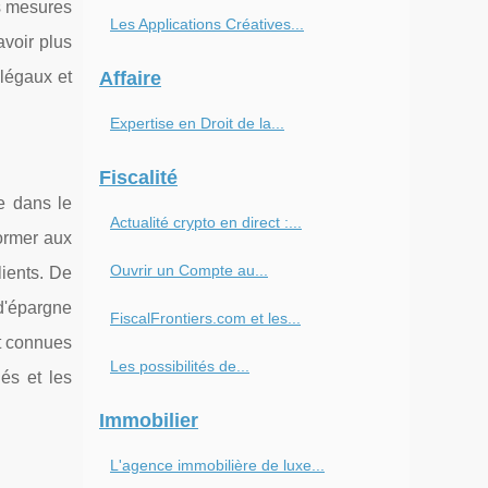
es mesures
Les Applications Créatives...
avoir plus
 légaux et
Affaire
Expertise en Droit de la...
Fiscalité
e dans le
Actualité crypto en direct :...
former aux
Ouvrir un Compte au...
lients. De
d'épargne
FiscalFrontiers.com et les...
nt connues
Les possibilités de...
nés et les
Immobilier
L'agence immobilière de luxe...