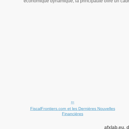
économique dynamique, la principauté offre un cadre
FiscalFrontiers.com et les Dernières Nouvelles
Financières
afxlab.eu, 