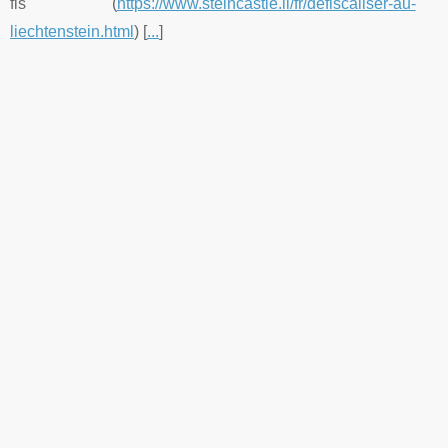
fis (
https://www.steincastle.li/fr/defiscaliser-au-
liechtenstein.html
) [
...
]