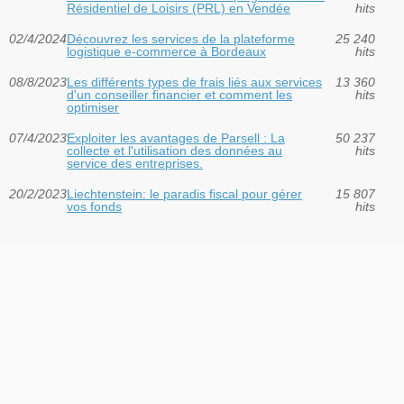
Résidentiel de Loisirs (PRL) en Vendée
hits
02/4/2024
Découvrez les services de la plateforme
25 240
logistique e-commerce à Bordeaux
hits
08/8/2023
Les différents types de frais liés aux services
13 360
d'un conseiller financier et comment les
hits
optimiser
07/4/2023
Exploiter les avantages de Parsell : La
50 237
collecte et l'utilisation des données au
hits
service des entreprises.
20/2/2023
Liechtenstein: le paradis fiscal pour gérer
15 807
vos fonds
hits