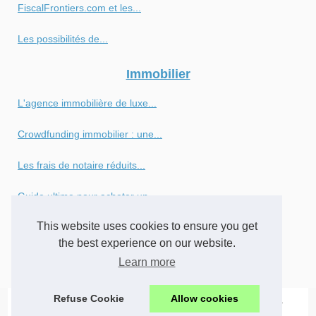
FiscalFrontiers.com et les...
Les possibilités de...
Immobilier
L'agence immobilière de luxe...
Crowdfunding immobilier : une...
Les frais de notaire réduits...
Guide ultime pour acheter un...
This website uses cookies to ensure you get
L'expertise immobilière à...
the best experience on our website.
Les pathologies du bâtiment...
Learn more
Refuse Cookie
Allow cookies
© 2026
Afxlab.eu
-
Découvrir nos articles
-
Cookies Policy
-
-