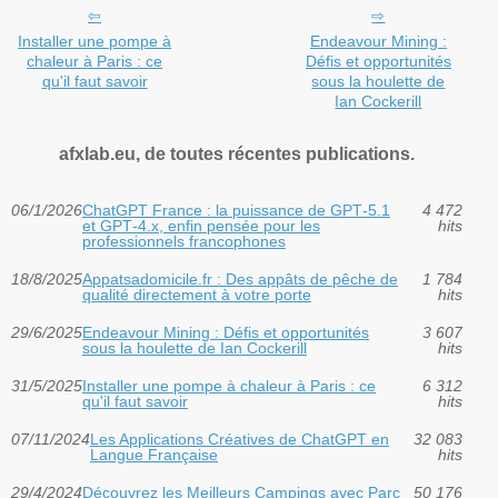
Installer une pompe à
Endeavour Mining :
chaleur à Paris : ce
Défis et opportunités
qu'il faut savoir
sous la houlette de
Ian Cockerill
afxlab.eu, de toutes récentes publications.
06/1/2026
ChatGPT France : la puissance de GPT‑5.1
4 472
et GPT‑4.x, enfin pensée pour les
hits
professionnels francophones
18/8/2025
Appatsadomicile.fr : Des appâts de pêche de
1 784
qualité directement à votre porte
hits
29/6/2025
Endeavour Mining : Défis et opportunités
3 607
sous la houlette de Ian Cockerill
hits
31/5/2025
Installer une pompe à chaleur à Paris : ce
6 312
qu'il faut savoir
hits
07/11/2024
Les Applications Créatives de ChatGPT en
32 083
Langue Française
hits
29/4/2024
Découvrez les Meilleurs Campings avec Parc
50 176