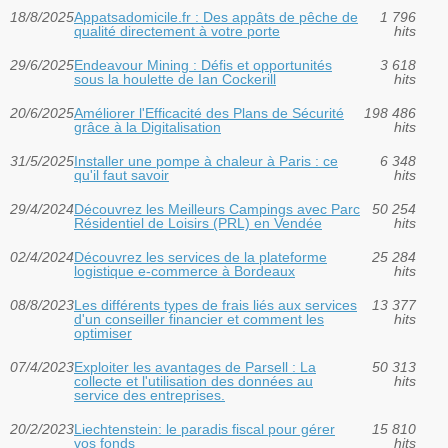
18/8/2025
Appatsadomicile.fr : Des appâts de pêche de
1 796
qualité directement à votre porte
hits
29/6/2025
Endeavour Mining : Défis et opportunités
3 618
sous la houlette de Ian Cockerill
hits
20/6/2025
Améliorer l'Efficacité des Plans de Sécurité
198 486
grâce à la Digitalisation
hits
31/5/2025
Installer une pompe à chaleur à Paris : ce
6 348
qu'il faut savoir
hits
29/4/2024
Découvrez les Meilleurs Campings avec Parc
50 254
Résidentiel de Loisirs (PRL) en Vendée
hits
02/4/2024
Découvrez les services de la plateforme
25 284
logistique e-commerce à Bordeaux
hits
08/8/2023
Les différents types de frais liés aux services
13 377
d'un conseiller financier et comment les
hits
optimiser
07/4/2023
Exploiter les avantages de Parsell : La
50 313
collecte et l'utilisation des données au
hits
service des entreprises.
20/2/2023
Liechtenstein: le paradis fiscal pour gérer
15 810
vos fonds
hits