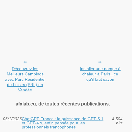
Découvrez les
Installer une pompe à
Meilleurs Campings
chaleur à Paris : ce
avec Parc Résidentiel
qu'il faut savoir
de Loisirs (PRL) en
Vendée
afxlab.eu, de toutes récentes publications.
06/1/2026
ChatGPT France : la puissance de GPT‑5.1
4 504
et GPT‑4.x, enfin pensée pour les
hits
professionnels francophones