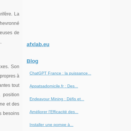
ifère. La
 chevronné
ueuses de
.
afxlab.eu
Blog
exes. Son
ChatGPT France : la puissance...
propres à
antes tout
Appatsadomicile.fr : Des...
 position
Endeavour Mining : Défis et...
ine et des
Améliorer l'Efficacité des...
es besoins
Installer une pompe à...