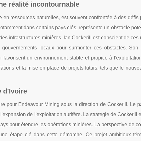
ne réalité incontournable
e en ressources naturelles, est souvent confrontée à des défis 
e, notamment dans certains pays clés, représente un obstacle pote
s infrastructures minières. Ian Cockerill est conscient de ces r
 les gouvernements locaux pour surmonter ces obstacles. Son
ui favorisent un environnement stable et propice à l'exploitatio
rations et la mise en place de projets futurs, tels que le nouve
 d'Ivoire
e pour Endeavour Mining sous la direction de Cockerill. Le pa
 l'expansion de l'exploitation aurifère. La stratégie de Cockerill e
pays pour étendre les opérations minières. La perspective de 
t une étape clé dans cette démarche. Ce projet ambitieux té