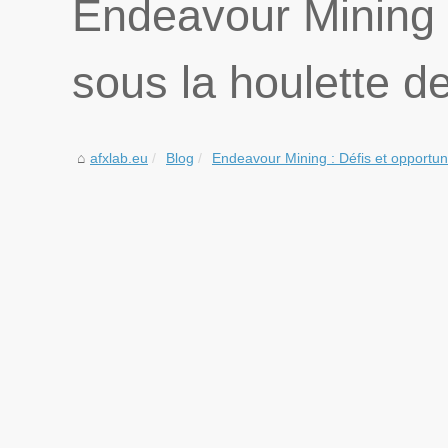
Endeavour Mining :
sous la houlette de
afxlab.eu
Blog
Endeavour Mining : Défis et opportuni