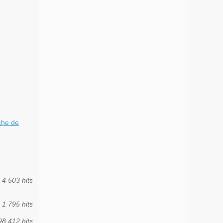
che de
4 503 hits
1 795 hits
98 412 hits