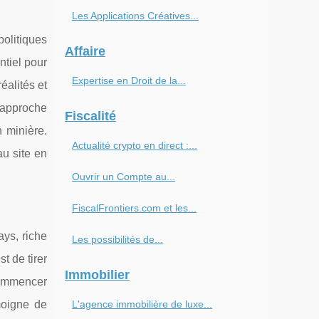
Les Applications Créatives...
politiques
Affaire
ntiel pour
Expertise en Droit de la...
éalités et
 approche
Fiscalité
n minière.
Actualité crypto en direct :...
au site en
Ouvrir un Compte au...
FiscalFrontiers.com et les...
ys, riche
Les possibilités de...
st de tirer
Immobilier
commencer
moigne de
L'agence immobilière de luxe...