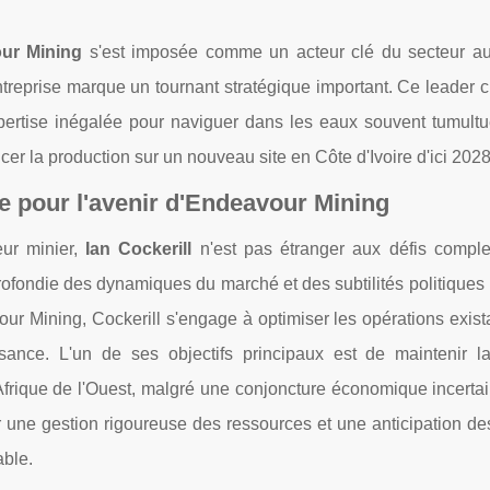
ur Mining
s'est imposée comme un acteur clé du secteur aur
entreprise marque un tournant stratégique important. Ce leader
pertise inégalée pour naviguer dans les eaux souvent tumult
er la production sur un nouveau site en Côte d'Ivoire d'ici 2028
que pour l'avenir d'Endeavour Mining
eur minier,
Ian Cockerill
n'est pas étranger aux défis compl
fondie des dynamiques du marché et des subtilités politiques 
our Mining, Cockerill s'engage à optimiser les opérations exist
sance. L'un de ses objectifs principaux est de maintenir la
 Afrique de l'Ouest, malgré une conjoncture économique incerta
sur une gestion rigoureuse des ressources et une anticipation d
able.